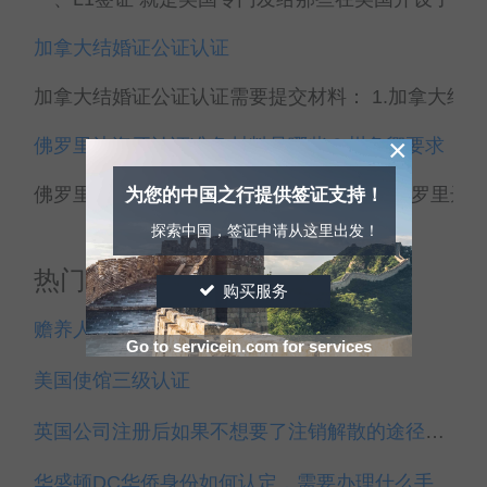
加拿大结婚证公证认证
加拿大结婚证公证认证需要提交材料： 1.加拿大结婚证
×
佛罗里达海牙认证准备材料是哪些？州务卿要求
佛罗里达海牙认证准备材料是哪些？ 办理佛罗里达州
为您的中国之行提供签证支持！
探索中国，签证申请从这里出发！
热门排名
购买服务
赡养人员申请居留许可须知
Go to servicein.com for services
美国使馆三级认证
英国公司注册后如果不想要了注销解散的途径条件
华盛顿DC华侨身份如何认定，需要办理什么手续？