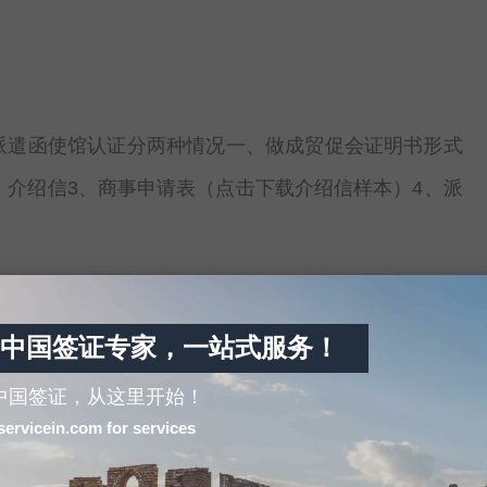
派遣函使馆认证分两种情况一、做成贸促会证明书形式
、介绍信3、商事申请表（点击下载介绍信样本）4、派
中国签证专家，一站式服务！
认证时分两种情况：一、在贸促总会做成证明书时所需
中国签证，从这里开始！
servicein.com for services
绍信3、商事申请表（点击下载介绍信样本）4、声明文