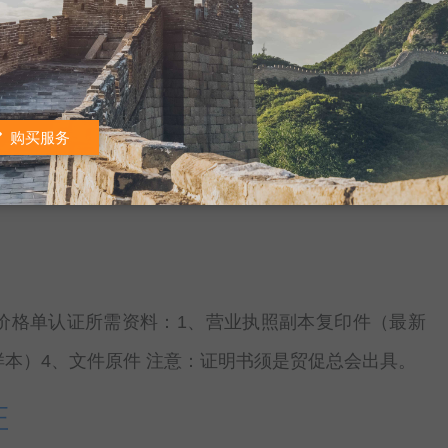
箱单认证所需资料：1、装箱单正本2、介绍信（点击
购买服务
盖印章。
价格单认证所需资料：1、营业执照副本复印件（最新
样本）4、文件原件 注意：证明书须是贸促总会出具。
证