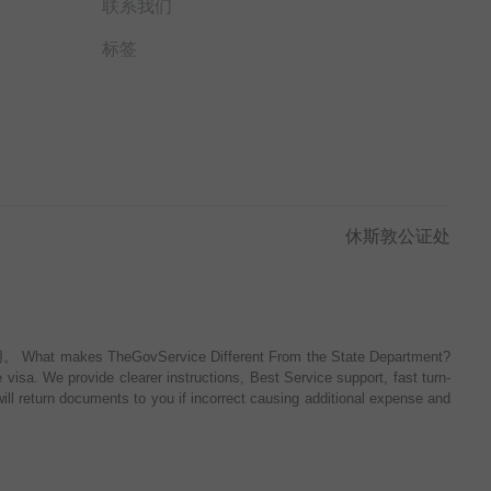
联系我们
标签
休斯敦公证处
Service Different From the State Department?
isa. We provide clearer instructions, Best Service support, fast turn-
ill return documents to you if incorrect causing additional expense and