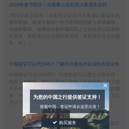
2024年春节快乐！休斯敦公证处祝大家龙年吉祥
2024年春节快乐！休斯敦公证处向大家致以最诚挚的
新年祝福。愿这个新的一年为您和您的家人带来健康、
幸福和繁荣。如果您在新年期间或之后有任何公证相关
的需求，休斯敦公证处随时欢迎您，并将提供专业的服
务。祝 […]
中国签证可以代办吗？了解代办服务的合法性和安全性
中国签证可以代办吗？ 中国签证可以通过代理办理，
包括个人代理、旅行社或专门的签证代办机构。以下是
×
关于代办服务的合法性、安全性以及相关注意事项的概
述： 代办服务的合法性： 许多国家的中国使领馆允许
为您的中国之行提供签证支持！
并认可 […]
探索中国，签证申请从这里出发！
购买服务
查看其它