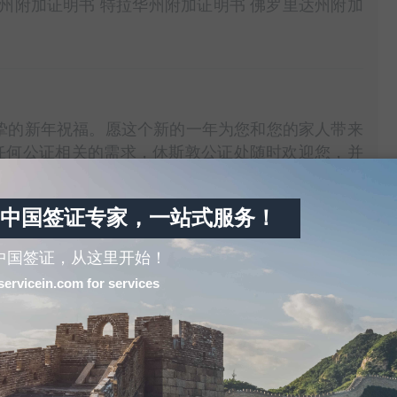
州附加证明书 特拉华州附加证明书 佛罗里达州附加
诚挚的新年祝福。愿这个新的一年为您和您的家人带来
任何公证相关的需求，休斯敦公证处随时欢迎您，并
中国签证专家，一站式服务！
安全性
中国签证，从这里开始！
理，包括个人代理、旅行社或专门的签证代办机构。
servicein.com for services
意事项的概述： 代办服务的合法性： 许多国家的中
查看其它