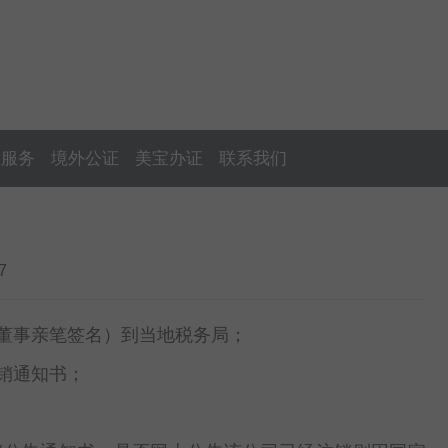
证服务
境外公证
美宝办证
联系我们
7
董事亲笔签名）到当地税务局；
销通知书；