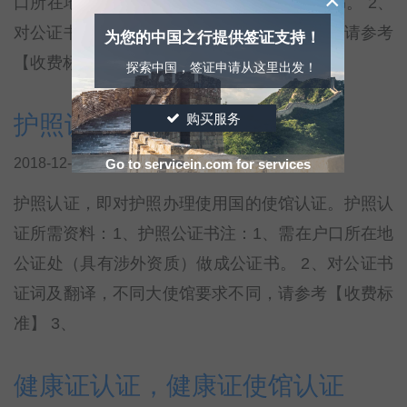
×
口所在地公证处（具有涉外资质）做成公证书。 2、
对公证书证词及翻译，不同大使馆要求不同，请参考
为您的中国之行提供签证支持！
【收费标准
探索中国，签证申请从这里出发！
购买服务
护照认证，护照使馆认证
2018-12-03
Go to servicein.com for services
护照认证，即对护照办理使用国的使馆认证。护照认
证所需资料：1、护照公证书注：1、需在户口所在地
公证处（具有涉外资质）做成公证书。 2、对公证书
证词及翻译，不同大使馆要求不同，请参考【收费标
准】 3、
健康证认证，健康证使馆认证