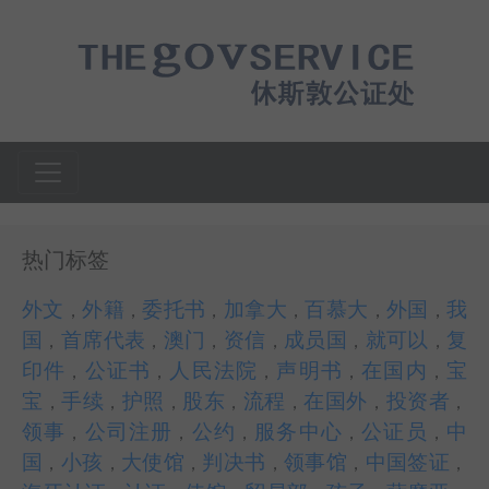
热门标签
外文
外籍
委托书
加拿大
百慕大
外国
我
，
，
，
，
，
，
国
首席代表
澳门
资信
成员国
就可以
复
，
，
，
，
，
，
印件
公证书
人民法院
声明书
在国内
宝
，
，
，
，
，
宝
手续
护照
股东
流程
在国外
投资者
，
，
，
，
，
，
，
领事
公司注册
公约
服务中心
公证员
中
，
，
，
，
，
国
小孩
大使馆
判决书
领事馆
中国签证
，
，
，
，
，
，