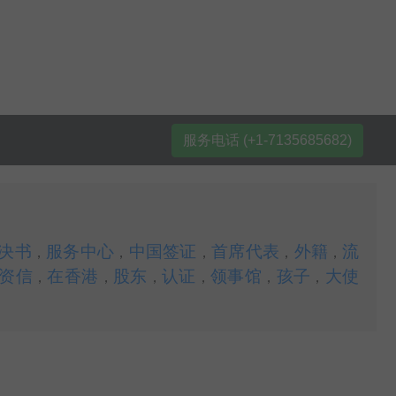
服务电话 (+1-7135685682)
决书
服务中心
中国签证
首席代表
外籍
流
，
，
，
，
，
资信
在香港
股东
认证
领事馆
孩子
大使
，
，
，
，
，
，