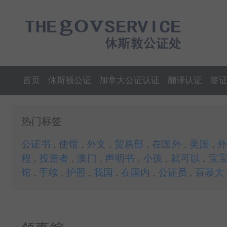
首页
休斯顿公证
加拿大公证认证
翻译认证
签
热门标签
公证书
使馆
外文
贸易部
在国外
美国
，
，
，
，
，
，
程
投资者
澳门
声明书
小孩
就可以
宝
，
，
，
，
，
，
馆
手续
护照
我国
在国内
公证员
百慕大
，
，
，
，
，
，
.