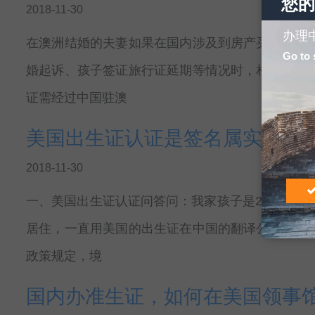
您的
2018-11-30
办理
在澳洲结婚的夫妻如果在国内涉及到房产买卖、城
Go to 
婚起诉、孩子签证旅行证延期等情况时，相关国内
证需经过中国驻澳
美国出生证认证是签名属实认证
2018-11-30
一、美国出生证认证问答问：我家孩子是2011年
居住，一直用美国的出生证在中国的翻译公证文件
政策规定，境
国内办准生证，如何在美国领事