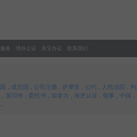
证服务
境外公证
美宝办证
联系我们
外国
成员国
公司注册
萨摩亚
公约
人民法院
判
，
，
，
，
，
，
宝
复印件
委托书
加拿大
海牙认证
领事
中国
，
，
，
，
，
，
，
..