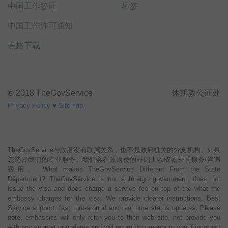
中国工作签证
标签
中国工作许可通知
表格下载
© 2018 TheGovService
休斯敦公证处
Privacy Policy
♥
Sitemap
TheGovService与政府没有联属关系，也不是政府机关的分支机构。如果
您选择我们的专业服务。我们会在政府费的基础上收取额外的服务/咨询
费用。 What makes TheGovService Different From the State
Department? TheGovService is not a foreign government, does not
issue the visa and does charge a service fee on top of the what the
embassy charges for the visa. We provide clearer instructions, Best
Service support, fast turn-around and real time status updates. Please
note, embassies will only refer you to their web site, not provide you
with any support or updates and will return documents to you if incorrect