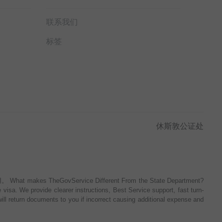
联系我们
标签
休斯敦公证处
Service Different From the State Department?
isa. We provide clearer instructions, Best Service support, fast turn-
ill return documents to you if incorrect causing additional expense and