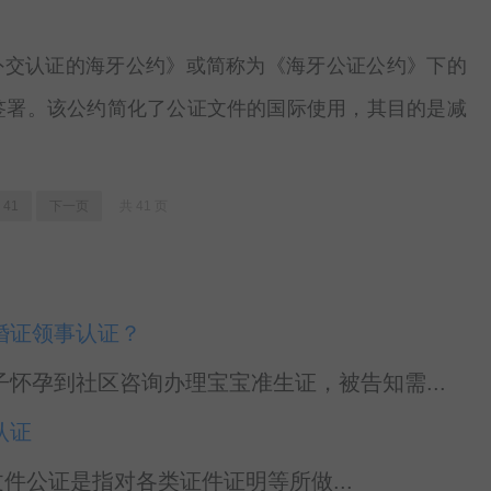
外交认证的海牙公约》或简称为《海牙公证公约》下的
牙签署。该公约简化了公证文件的国际使用，其目的是减
41
下一页
共 41 页
婚证领事认证？
怀孕到社区咨询办理宝宝准生证，被告知需...
认证
文件公证是指对各类证件证明等所做...