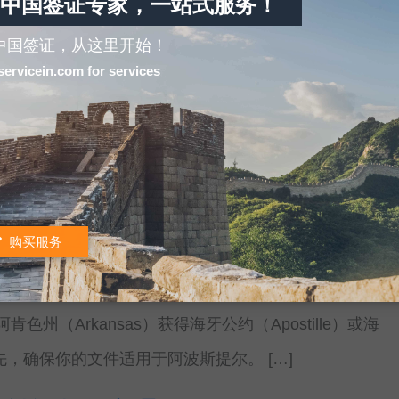
中国签证专家，一站式服务！
中国签证，从这里开始！
servicein.com for services
新指南
牙认证，又称Apostille（法语词汇，意为“认证”），
设立的一种简化公证程序。海牙公约的目的 […]
牙认证攻略
购买服务
色州（Arkansas）获得海牙公约（Apostille）或海
，确保你的文件适用于阿波斯提尔。 […]