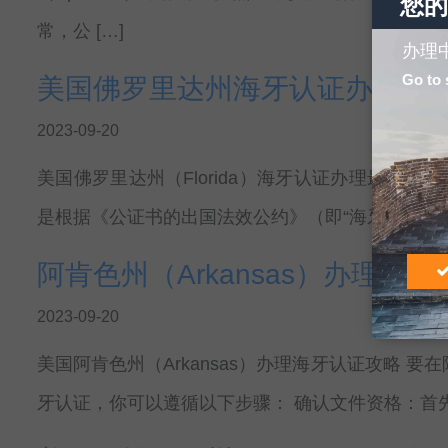
您的
常，公 […]
办理
Go to 
美国佛罗里达州海牙认证办理最
2023-09-20
美国佛罗里达州（Florida）海牙认证办理最新指南 海
是根据《公证书的出国法效公约》（即“海牙公约”）
阿肯色州（Arkansas）办理海
2023-09-20
美国阿肯色州（Arkansas）办理海牙认证攻略 要在阿肯
牙认证，你可以遵循以下步骤： 确认文件资格：首先