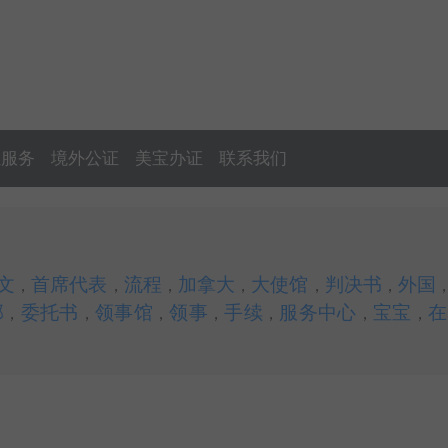
证服务
境外公证
美宝办证
联系我们
文
首席代表
流程
加拿大
大使馆
判决书
外国
，
，
，
，
，
，
部
委托书
领事馆
领事
手续
服务中心
宝宝
在
，
，
，
，
，
，
，