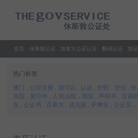
首页
休斯顿公证
加拿大公证认证
翻译认证
签
热门标签
澳门
公司注册
就可以
认证
护照
资信
外
，
，
，
，
，
，
美国
复印件
人民法院
我国
声明书
贸易
，
，
，
，
，
东
公证书
百慕大
成员国
萨摩亚
公证员
，
，
，
，
，
...