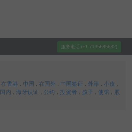
服务电话 (+1-7135685682)
在香港
中国
在国外
中国签证
外籍
小孩
，
，
，
，
，
，
，
国内
海牙认证
公约
投资者
孩子
使馆
股
，
，
，
，
，
，