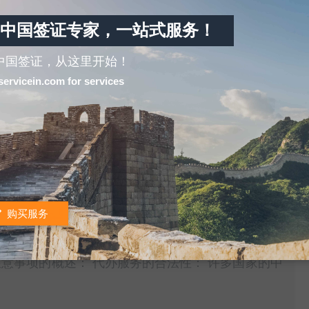
利桑那州附加证明书 阿肯色州附加证明书 加利福尼
中国签证专家，一站式服务！
州附加证明书 特拉华州附加证明书 佛罗里达州附加
中国签证，从这里开始！
servicein.com for services
诚挚的新年祝福。愿这个新的一年为您和您的家人带来
任何公证相关的需求，休斯敦公证处随时欢迎您，并
购买服务
安全性
理，包括个人代理、旅行社或专门的签证代办机构。
意事项的概述： 代办服务的合法性： 许多国家的中