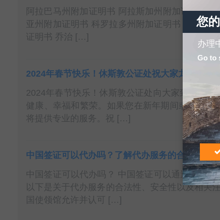
阿拉巴马州附加证明书 阿拉斯加州附加证明书 亚
您的
亚州附加证明书 科罗拉多州附加证明书 康涅狄格
证明书 乔治 […]
办理
Go to 
2024年春节快乐！休斯敦公证处祝大家龙年吉祥
2024年春节快乐！休斯敦公证处向大家致以最
健康、幸福和繁荣。如果您在新年期间或之后有
将提供专业的服务。祝 […]
中国签证可以代办吗？了解代办服务的合法性和
中国签证可以代办吗？ 中国签证可以通过代理办
以下是关于代办服务的合法性、安全性以及相关注
国使领馆允许并认可 […]