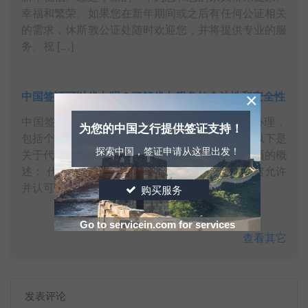
幸福和繁荣。如果您在新年期间或之后有任何公证相关
的需求，休斯敦公证处随时欢迎您，并将提供专业的服
务。祝 […]
×
中国签证可以代办吗？了解代办服务的合法性和安全性
中国签证可以代办吗？ 中国签证可以通过代理办理，
为您的中国之行提供签证支持！
包括个人代理、旅行社或专门的签证代办机构。以下是
探索中国，签证申请从这里出发！
关于代办服务的合法性、安全性以及相关注意事项的概
述： 代办服务的合法性： 许多国家的中国使领馆允许
并认可 […]
购买服务
Go to servicein.com for services
查看其它
发表评论