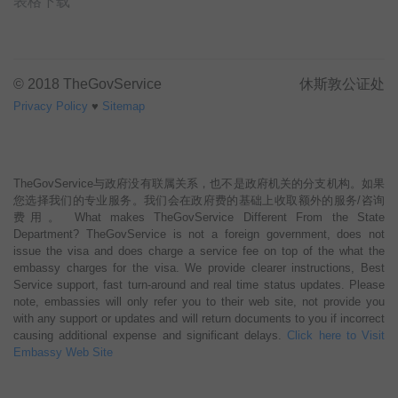
表格下载
© 2018 TheGovService
休斯敦公证处
Privacy Policy
♥
Sitemap
TheGovService与政府没有联属关系，也不是政府机关的分支机构。如果
您选择我们的专业服务。我们会在政府费的基础上收取额外的服务/咨询
费用。 What makes TheGovService Different From the State
Department? TheGovService is not a foreign government, does not
issue the visa and does charge a service fee on top of the what the
embassy charges for the visa. We provide clearer instructions, Best
Service support, fast turn-around and real time status updates. Please
note, embassies will only refer you to their web site, not provide you
with any support or updates and will return documents to you if incorrect
causing additional expense and significant delays.
Click here to Visit
Embassy Web Site